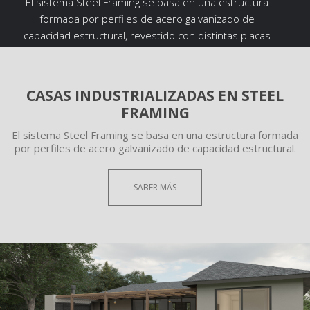
El sistema Steel Framing se basa en una estructura
formada por perfiles de acero galvanizado de
capacidad estructural, revestido con distintas placas
según su ubicación.
CASAS INDUSTRIALIZADAS EN STEEL
SABER MÁS
FRAMING
El sistema Steel Framing se basa en una estructura formada
por perfiles de acero galvanizado de capacidad estructural.
SABER MÁS